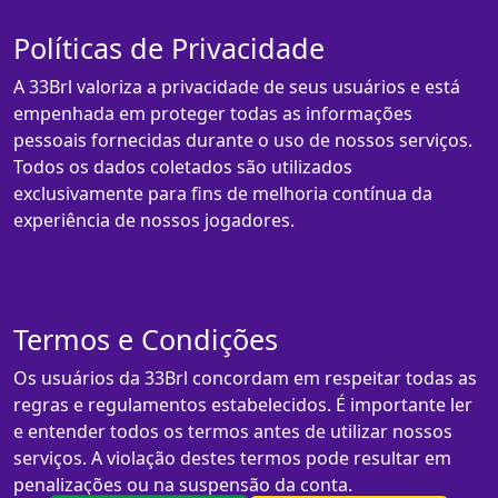
Políticas de Privacidade
A 33Brl valoriza a privacidade de seus usuários e está
empenhada em proteger todas as informações
pessoais fornecidas durante o uso de nossos serviços.
Todos os dados coletados são utilizados
exclusivamente para fins de melhoria contínua da
experiência de nossos jogadores.
Termos e Condições
Os usuários da 33Brl concordam em respeitar todas as
regras e regulamentos estabelecidos. É importante ler
e entender todos os termos antes de utilizar nossos
serviços. A violação destes termos pode resultar em
penalizações ou na suspensão da conta.