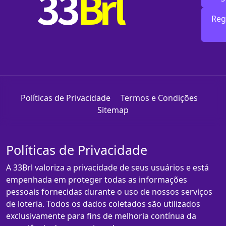
Reg
Políticas de Privacidade
Termos e Condições
Sitemap
Políticas de Privacidade
A 33Brl valoriza a privacidade de seus usuários e está
empenhada em proteger todas as informações
pessoais fornecidas durante o uso de nossos serviços
de loteria. Todos os dados coletados são utilizados
exclusivamente para fins de melhoria contínua da