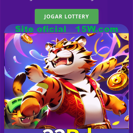
JOGAR LOTTERY