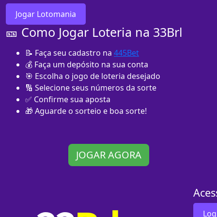
Jogar Lotomania
🎫 Como Jogar Loteria na 33Brl
📝 Faça seu cadastro na
445Bet
💰 Faça um depósito na sua conta
🎯 Escolha o jogo de loteria desejado
🔢 Selecione seus números da sorte
✅ Confirme sua aposta
🎁 Aguarde o sorteio e boa sorte!
JOGAR AGORA
Aces
Log