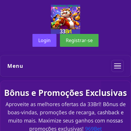
Login
Registrar-se
Menu
Bônus e Promoções Exclusivas
Aproveite as melhores ofertas da 33Brl! Bônus de
boas-vindas, promoções de recarga, cashback e
muito mais. Maximize seus ganhos com nossas
promoções exclusivas!
969Bet