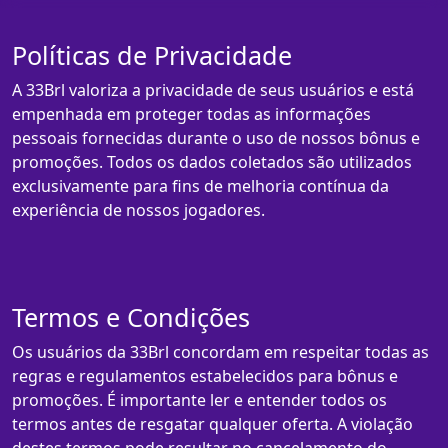
Políticas de Privacidade
A 33Brl valoriza a privacidade de seus usuários e está
empenhada em proteger todas as informações
pessoais fornecidas durante o uso de nossos bônus e
promoções. Todos os dados coletados são utilizados
exclusivamente para fins de melhoria contínua da
experiência de nossos jogadores.
Termos e Condições
Os usuários da 33Brl concordam em respeitar todas as
regras e regulamentos estabelecidos para bônus e
promoções. É importante ler e entender todos os
termos antes de resgatar qualquer oferta. A violação