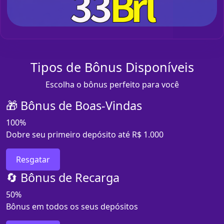
Tipos de Bônus Disponíveis
Escolha o bônus perfeito para você
🎁 Bônus de Boas-Vindas
100%
Dobre seu primeiro depósito até R$ 1.000
Resgatar
🔄 Bônus de Recarga
50%
Bônus em todos os seus depósitos