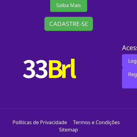
Saiba Mais
CADASTRE-SE
Aces
Log
Reg
Políticas de Privacidade
Termos e Condições
Sitemap