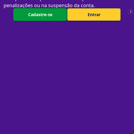
penalizações ou na suspensão da conta.
X
Cadastre-se
Entrar