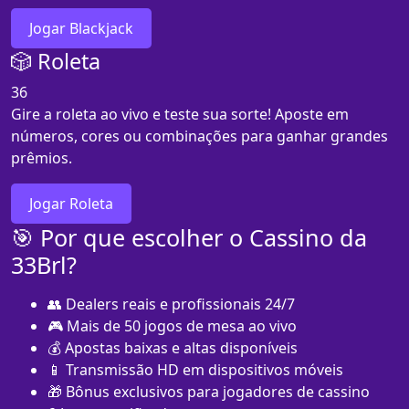
Jogar Blackjack
🎲 Roleta
36
Gire a roleta ao vivo e teste sua sorte! Aposte em
números, cores ou combinações para ganhar grandes
prêmios.
Jogar Roleta
🎯 Por que escolher o Cassino da
33Brl?
👥 Dealers reais e profissionais 24/7
🎮 Mais de 50 jogos de mesa ao vivo
💰 Apostas baixas e altas disponíveis
📱 Transmissão HD em dispositivos móveis
🎁 Bônus exclusivos para jogadores de cassino