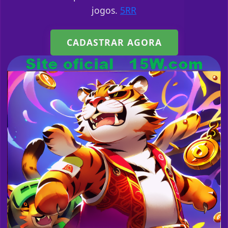
jogos.
5RR
CADASTRAR AGORA