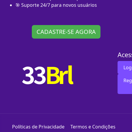
🎯 Suporte 24/7 para novos usuários
CADASTRE-SE AGORA
Aces
Log
Reg
Políticas de Privacidade
Termos e Condições