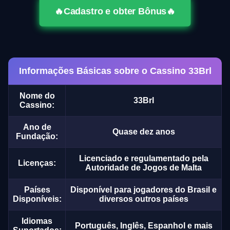
🔥Cadastro e obter Bônus🔥
Informações Básicas sobre o Cassino 33Brl
Nome do
33Brl
Cassino:
Ano de
Quase dez anos
Fundação:
Licenciado e regulamentado pela
Licenças:
Autoridade de Jogos de Malta
Países
Disponível para jogadores do Brasil e
Disponíveis:
diversos outros países
Idiomas
Português, Inglês, Espanhol e mais