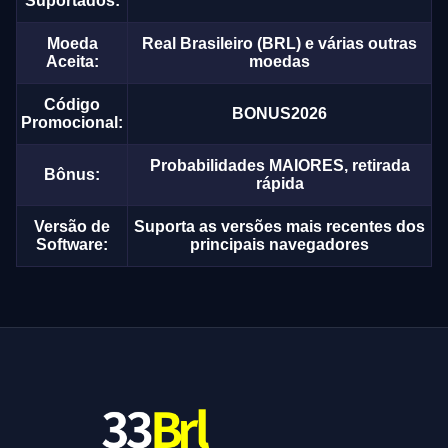
Suportados:
Moeda
Real Brasileiro (BRL) e várias outras
Aceita:
moedas
Código
BONUS2026
Promocional:
Probabilidades MAIORES, retirada
Bônus:
rápida
Versão de
Suporta as versões mais recentes dos
Software:
principais navegadores