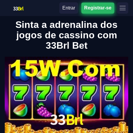
Entrar
Registrar-se
Sinta a adrenalina dos
jogos de cassino com
33Brl Bet