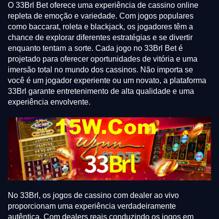
O 33Brl Bet oferece uma experiência de cassino online
repleta de emoção e variedade. Com jogos populares
como baccarat, roleta e blackjack, os jogadores têm a
chance de explorar diferentes estratégias e se divertir
enquanto tentam a sorte. Cada jogo no 33Brl Bet é
projetado para oferecer oportunidades de vitória e uma
imersão total no mundo dos cassinos. Não importa se
você é um jogador experiente ou um novato, a plataforma
33Brl garante entretenimento de alta qualidade e uma
experiência envolvente.
No 33Brl, os jogos de cassino com dealer ao vivo
proporcionam uma experiência verdadeiramente
autêntica. Com dealers reais conduzindo os jogos em