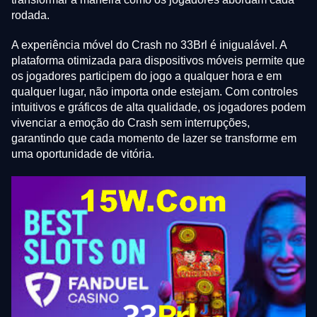
rodada.
A experiência móvel do Crash no 33Brl é inigualável. A
plataforma otimizada para dispositivos móveis permite que
os jogadores participem do jogo a qualquer hora e em
qualquer lugar, não importa onde estejam. Com controles
intuitivos e gráficos de alta qualidade, os jogadores podem
vivenciar a emoção do Crash sem interrupções,
garantindo que cada momento de lazer se transforme em
uma oportunidade de vitória.