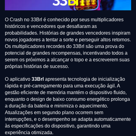
O Crash no 33Brl é conhecido por seus multiplicadores
históricos e vencedores que desafiaram as
probabilidades. Histórias de grandes vencedores inspiram
novos jogadores a tentar a sorte e perseguir altos retornos.
Os multiplicadores recordes do 33Brl são uma prova do
potencial de grandes recompensas, incentivando todos a
serem os próximos a alcançar o topo e a escreverem suas
próprias histórias de sucesso.
O aplicativo
33Brl
apresenta tecnologia de inicialização
rápida e pré-carregamento para uma execução ágil. A
gestão eficiente de memória mantém o dispositivo fluido,
enquanto o design de baixo consumo energético prolonga
a duração da bateria e minimiza o aquecimento.
Atualizações em segundo plano ocorrem sem
interrupções, e o desempenho se adapta automaticamente
às especificações do dispositivo, garantindo uma
experiência otimizada.