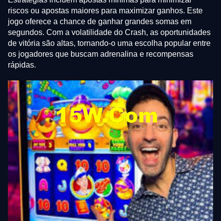
riscos ou apostas maiores para maximizar ganhos. Este
jogo oferece a chance de ganhar grandes somas em
segundos. Com a volatilidade do Crash, as oportunidades
de vitória são altas, tornando-o uma escolha popular entre
os jogadores que buscam adrenalina e recompensas
rápidas.