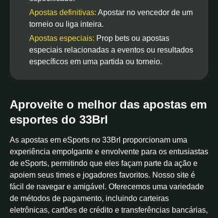
Apostas definitivas:
Apostar no vencedor de um
torneio ou liga inteira.
Apostas especiais:
Prop bets ou apostas
especiais relacionadas a eventos ou resultados
específicos em uma partida ou torneio.
Aproveite o melhor das apostas em
esportes do 33Brl
As apostas em eSports no 33Brl proporcionam uma
experiência empolgante e envolvente para os entusiastas
de eSports, permitindo que eles façam parte da ação e
apoiem seus times e jogadores favoritos. Nosso site é
fácil de navegar e amigável. Oferecemos uma variedade
de métodos de pagamento, incluindo carteiras
eletrônicas, cartões de crédito e transferências bancárias,