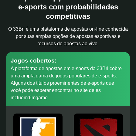
e-sports com probabilidades
competitivas
O 33Brl é uma plataforma de apostas on-line conhecida
por suas amplas opções de apostas esportivas e
recursos de apostas ao vivo.
Jogos cobertos:
A plataforma de apostas em e-sports da 33Brl cobre
uma ampla gama de jogos populares de e-sports.
Alguns dos títulos proeminentes de e-sports que
você pode esperar encontrar no site deles
incluem:
6mgame