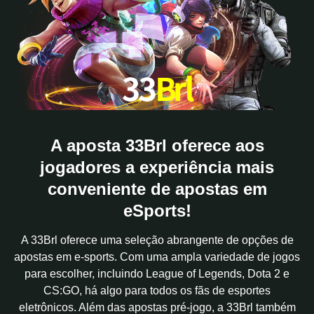
A aposta 33Brl oferece aos
jogadores a experiência mais
conveniente de apostas em
eSports!
A 33Brl oferece uma seleção abrangente de opções de
apostas em e-sports. Com uma ampla variedade de jogos
para escolher, incluindo League of Legends, Dota 2 e
CS:GO, há algo para todos os fãs de esportes
eletrônicos. Além das apostas pré-jogo, a 33Brl também