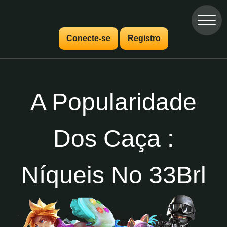
Conecte-se
Registro
A Popularidade
Dos Caça :
Níqueis No 33Brl