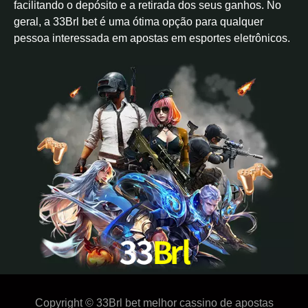
facilitando o depósito e a retirada dos seus ganhos. No
geral, a 33Brl bet é uma ótima opção para qualquer
pessoa interessada em apostas em esportes eletrônicos.
Copyright © 33Brl bet melhor cassino de apostas