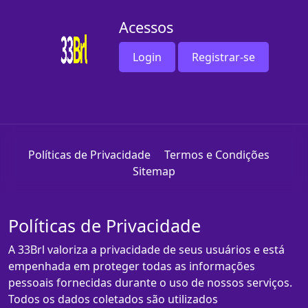
Acessos
Login
Registrar-se
Políticas de Privacidade
Termos e Condições
Sitemap
Políticas de Privacidade
A 33Brl valoriza a privacidade de seus usuários e está
empenhada em proteger todas as informações
pessoais fornecidas durante o uso de nossos serviços.
Todos os dados coletados são utilizados