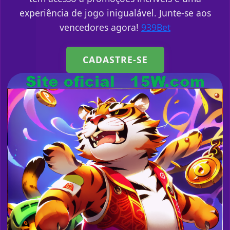
experiência de jogo inigualável. Junte-se aos
vencedores agora!
939Bet
CADASTRE-SE